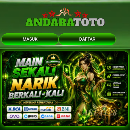
MASUK
DAFTAR